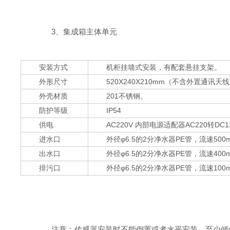
3、集成箱主体单元
安装方式
机柜挂墙式安装，有配套悬挂支架。
外形尺寸
520X240X210mm（不含外置通讯天
外壳材质
201不锈钢。
防护等级
IP54
供电
AC220V 内部电源适配器AC220转DC12
进水口
外径φ6.5的2分净水器PE管，流速500mL/
出水口
外径φ6.5的2分净水器PE管，流速400mL
排污口
外径φ6.5的2分净水器PE管，流速100
注意：传感器安装时不能倒置或者水平安装，至少倾斜