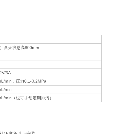
线）含天线总高800mm
V/3A
min，压力0.1-0.2MPa
/min
mL/min（也可手动定期排污）
15度角以上安装,