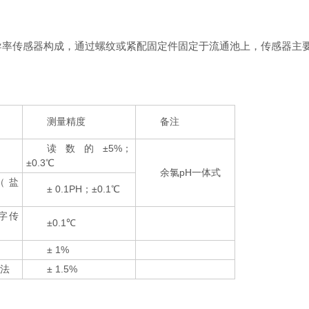
率传感器构成，通过螺纹或紧配固定件固定于流通池上，传感器主
测量精度
备注
读数的±5%；
±0.3℃
余氯pH一体式
（盐
± 0.1PH；±0.1℃
字传
±0.1℃
± 1%
极法
± 1.5%