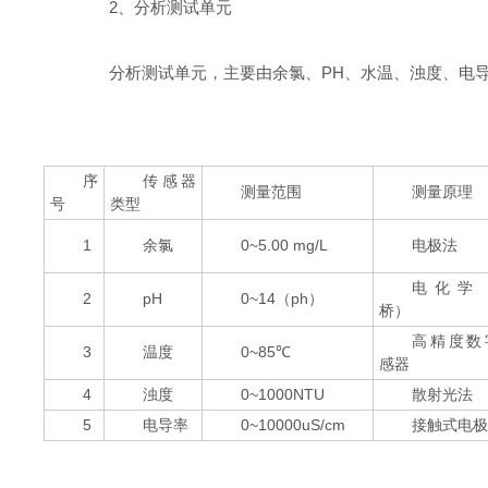
2、分析测试单元
分析测试单元，主要由余氯、PH、水温、浊度、电导
序
传感器
测量范围
测量原理
号
类型
1
余氯
0~5.00 mg/L
电极法
电化学
2
pH
0~14（ph）
桥）
高精度数
3
温度
0~85℃
感器
4
浊度
0~1000NTU
散射光法
5
电导率
0~10000uS/cm
接触式电