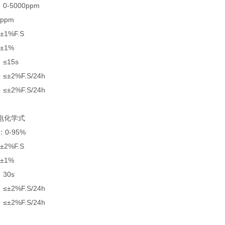
5000ppm
ppm
1%F.S
±1%
15s
2%F.S/24h
2%F.S/24h
化学式
0-95%
2%F.S
±1%
30s
2%F.S/24h
2%F.S/24h