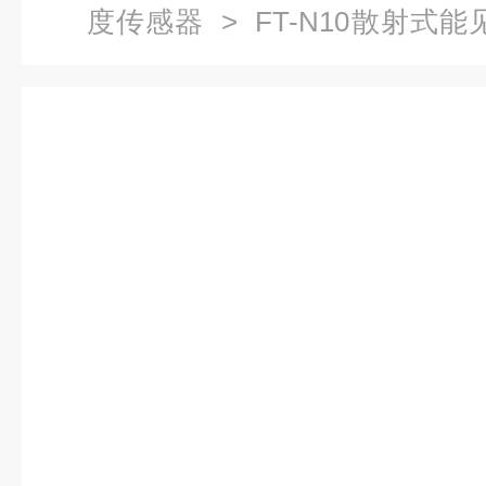
度传感器
> FT-N10散射式
器