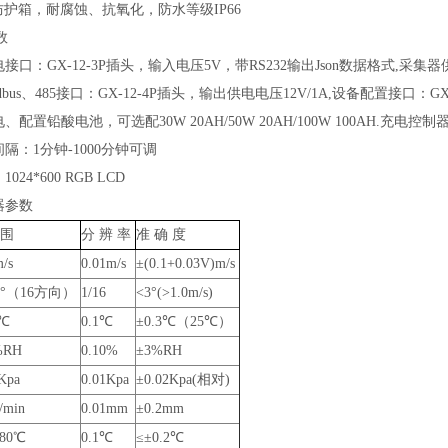
防护箱，耐腐蚀、抗氧化，防水等级IP66
数
接口：GX-12-3P插头，输入电压5V，带RS232输出Json数据格式,采集器供
dbus、485接口：GX-12-4P插头，输出供电电压12V/1A,设备配置接口：G
电、配置铅酸电池，可选配30W 20AH/50W
2
0AH/100W 100AH.充电
间隔：1分钟-1000分钟可调
024*600 RGB LCD
器参数
围
分
辨
率
准
确
度
/s
0.01m/s
±(0.1+0.03V)m/s
0°（16方向）
1/16
<3°(>1.0m/s)
0℃
0.1℃
±0.3℃（25℃）
%RH
0.10%
±3%RH
Kpa
0.01Kpa
±0.02Kpa(相对)
min
0.01mm
±0.2mm
+80℃
0.1℃
≤±0.2℃