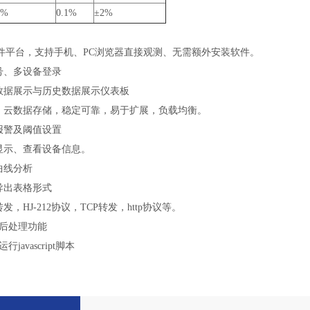
0%
0.1%
±2%
构软件平台，支持手机、PC浏览器直接观测、无需额外安装软件。
号、多设备登录
时数据展示与历史数据展示仪表板
器、云数据存储，稳定可靠，易于扩展，负载均衡。
报警及阈值设置
图显示、查看设备信息。
曲线分析
导出表格形式
发，HJ-212协议，TCP转发，http协议等。
据后处理功能
行javascript脚本