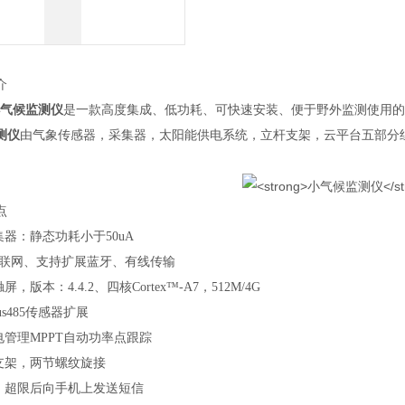
介
气候监测仪
是一款高度集成、低功耗、可快速安装、便于野外监测使用的
测仪
由气象传感器，采集器，太阳能供电系统，立杆支架，云平台五部分
点
集器：静态功耗小于
50uA
RS联网、支持扩展蓝牙、有线传输
触屏，版本：
4.4.2、四核Cortex™-A7，512M/4G
bus485传感器扩展
电管理
MPPT自动功率点跟踪
支架，两节
螺纹旋
接
，超限后向手机上发送短信