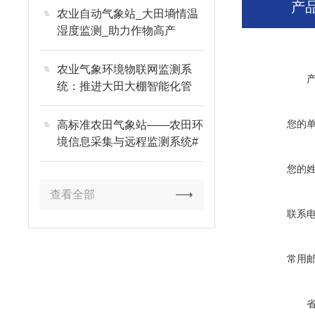
产
农业自动气象站_大田墒情温
湿度监测_助力作物高产
农业气象环境物联网监测系
统：推进大田大棚智能化管
理，科学种好粮
您的
高标准农田气象站——农田环
境信息采集与远程监测系统#
2025风途推送
您的
查看全部
联系
常用