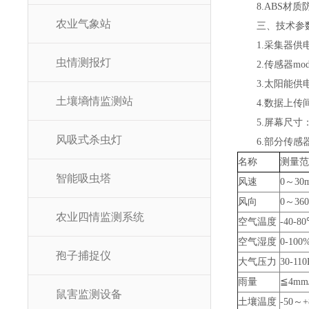
8
.
ABS材质
农业气象站
三、技术参
1.采集器供电
虫情测报灯
2.传感器mo
3.太阳能供
土壤墒情监测站
4.数据上传
5.屏幕尺寸：1
风吸式杀虫灯
6.部分传感
名称
测量范
智能吸虫塔
风速
0～30m
风向
0～36
农业四情监测系统
空气温度
-40-8
空气湿度
0-100
孢子捕捉仪
大气压力
30-110
雨量
≦4mm/
鼠害监测设备
土壤温度
-50～