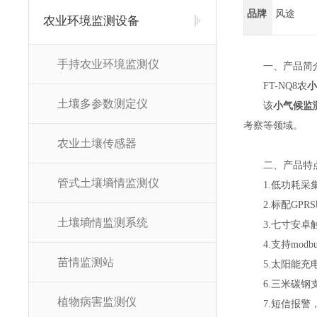
品牌
风途
农业环境监测设备
手持农业环境监测仪
一、产品简
FT-NQ
8
农
小
土壤多参数测定仪
该
小气候监
考察等领域。
农业土壤传感器
二、产品特
管式土壤墒情监测仪
1
.
低功耗采
2
.
标配
GP
土壤墒情监测系统
3
.
七
寸安卓
4
.
支持
mod
苗情监测站
5
.
太阳能充
6
.
三米碳钢
植物病害监测仪
7
.
短信报警