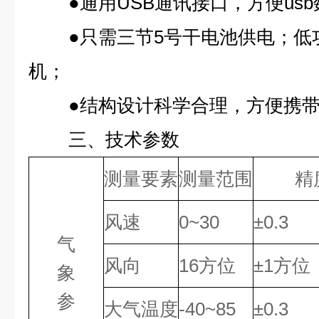
●通用USB通讯接口，方便us
●只需三节5号干电池供电；低
机；
●结构设计科学合理，方便携
三、技术参数
测量要素
测量范围
精
风速
0~30
±0.3
气
风向
16方位
±1方位
象
参
大气温度
-40~85
±
0.
3