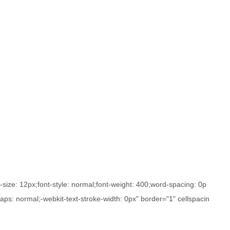
nt-size: 12px;font-style: normal;font-weight: 400;word-spacing: 0p
aps: normal;-webkit-text-stroke-width: 0px" border="1" cellspacin