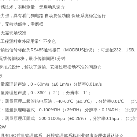
传感技术，实时测量，无启动风速☆
能力强，具有看门狗电路,自动复位功能,保证系统稳定运行
度，无移动部件，零磨损
，无需现场校准
SA工程塑料室外应用常年不变色
输出信号标配为RS485通讯接口（MODBUS协议）；可选配232、U
配无线传输模块，最小传输间隔1分钟
为卡扣式设计，解决了运输、安装过程松动不准的问题☆
数
原理超声波，0～60m/s（±0.1m/s）分辨率0.01m/s；
量原理超声波，0～360°（±2°）；分辨率：1°；
：测量原理二极管结电压法，-40-60℃（±0.3℃），分辨率0.01
℃
；（北
：测量原理电容式，0-100%RH（±3%RH）,分辨率：0.1%RH；（北
：测量原理压阻式，300-1100hpa（±0.25%），分辨率0.1hpa；（
2W
业具有ISO质量管理体系、环境管理体系和职业健康管理体系认证☆