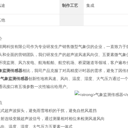
风途
制作工艺
集成
其他
介
联网科技有限公司作为专业研发生产销售微型气象仪的企业，一直致力于
队和全面的营销团队，我们研发生产的超声波风速风向仪、五要素微气象
环境监测、风力发电、航海船舶、航空机场、桥梁隧道等领域，客户遍布
象监测传感器
相比，我司产品克服了对高精度计时器的需求，避免了因传
型
气象监测传感器
创新性地将风速、风向、温度、湿度、大气压力通过一个
通讯接口将五项参数一次性输出给用户。
点
藏式超声波探头，避免雨雪堆积的干扰，避免自然风遮挡
发射连续变频超声波信号，通过测量相对相位来检测风速风向
风向、温度、湿度、大气压力五要素一体式