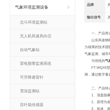
品牌
气象环境监测设备
输出信号
北斗环境监测站
一、产品简
无人机风速风向仪
山东风途物
力雄厚的技术团
自动气象站
气象监测、城市
与传统的
气
雷电预警监测系统
FT-WQX5
测，通过数字量
可升降避雷针
二、产品特
雪深监测站
1、顶盖隐
2、原理为
百叶箱传感器
3、风速、