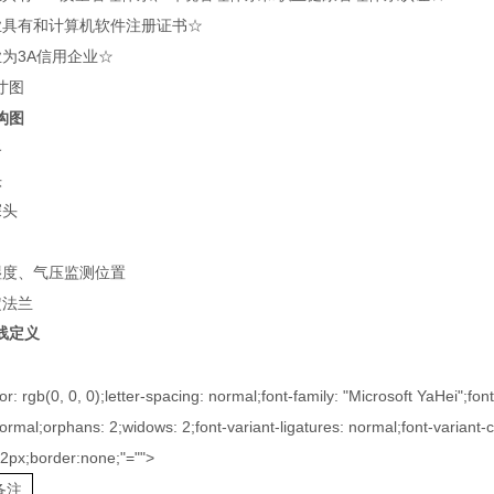
业具有和计算机软件注册证书☆
业为3A信用企业☆
寸图
构图
路
头
探头
湿度、气压监测位置
定法兰
线定义
or: rgb(0, 0, 0);letter-spacing: normal;font-family: "Microsoft YaHei";fo
ormal;orphans: 2;widows: 2;font-variant-ligatures: normal;font-variant-c
12px;border:none;"="">
备注