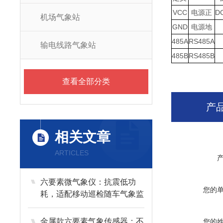
VCC
电源正
D
机场气象站
GND
电源地
485A
RS485A
输电线路气象站
485B
RS485B
查看全部分类
产
相关文章
ARTICLES
六要素微气象仪：抗震低功
您的
耗，适配移动巡检随车气象监
测
金属款六要素气象传感器：不
您的