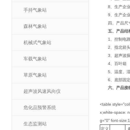
8、生产企
手持气象站
9、生产企
四、产品尺
森林气象站
五、产品结
1、控制电
机械式气象站
2、指北箭
3、超声波
车载气象站
4、百叶箱
5、温度、
草原气象站
6、底部固
六、产品接
超声波风速风向仪
<table style="col
危化品预警系统
x;white-space: n
g="0" font-size:
生态监测站
定义