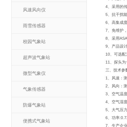
4、采用的
风速风向仪
5、抗干扰
6、高集成
雨雪传感器
7、免维护
8、采用A
校园气象站
9、产品设计
10、可选
超声波气象站
11、探头
三、技术参
微型气象仪
1、风速：测量
2、风向：测
气象传感器
3、空气温度
4、空气湿度
防爆气象站
5、大气压力
6、功率:0.7
便携式气象站
7、生产企