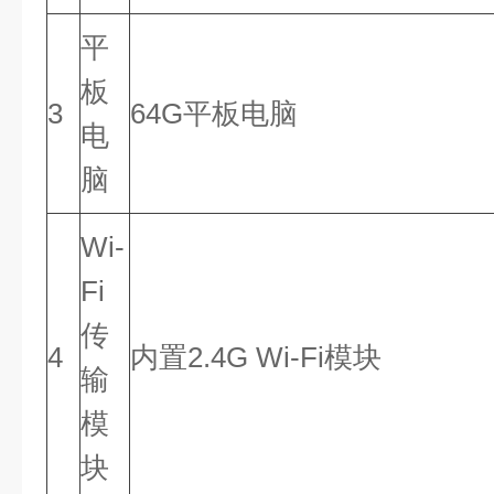
平
板
3
64G平板电脑
电
脑
Wi-
Fi
传
4
内置2.4G Wi-Fi模块
输
模
块