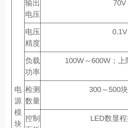
输出
70
V
电压
电压
0.1
V
精度
负载
100
W～
600
W；上
功率
电
检测
300
～
500
块
源
数量
模
控制
LED数显
块