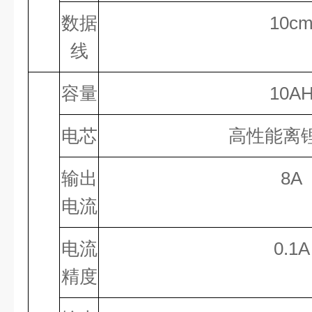
数据
10
c
线
容量
10
A
电芯
高性能离
输出
8
A
电流
电流
0
.
1
A
精度