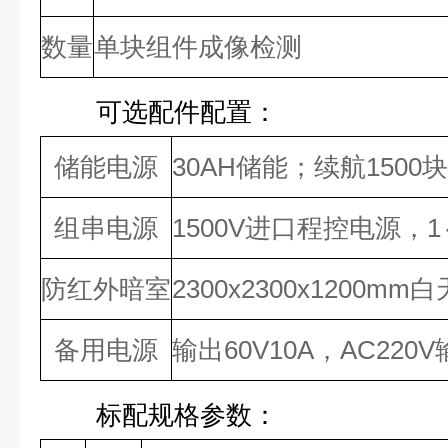
数量
单块组件成像检测
可选配件配置：
储能电源
30
AH储能；续航
1500
块
组串电源
1500
V进口程控电源，
1
防红外暗室
2300
x
2300
x
1200
mm白
备用电源
输出
60
V
10
A，AC
220
V
标配规格参数：