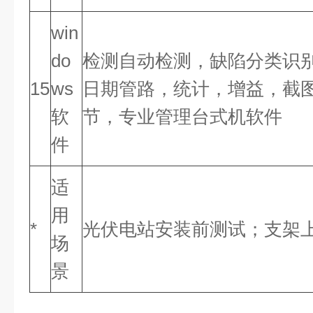
win
do
检测自动检测，缺陷分类识
15
ws
日期管路，统计，增益，截
软
节，专业管理台式机软件
件
适
用
*
光伏电站安装前测试；支架
场
景