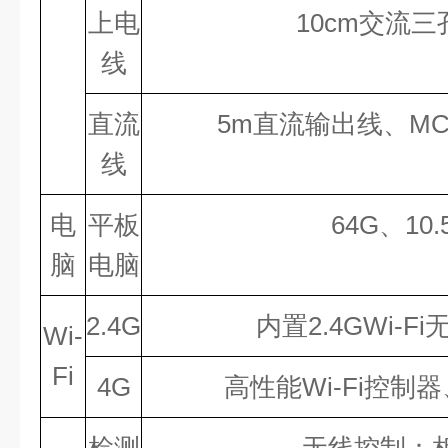
上电
10
cm交流三
线
直流
5
m直流输出线、M
线
电
平板
64
G、
10.
脑
电脑
2.4
G
内置
2.4
GWi-F
Wi-
Fi
4
G
高性能Wi-Fi控制器