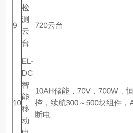
检
测
9
720云台
云
台
EL-
DC
智
10AH储能，70V，700W
能
10
控，续航300～500块组件，
移
断电
动
电