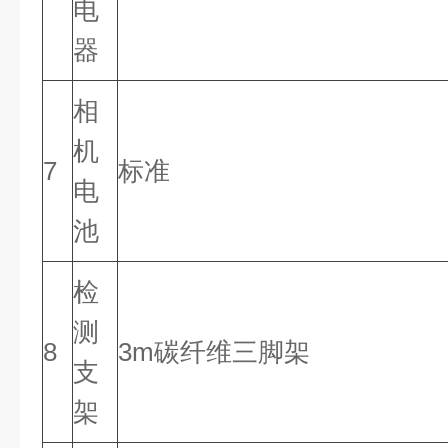
电
器
相
机
7
标准
电
池
检
测
8
3m碳纤维三脚架
支
架