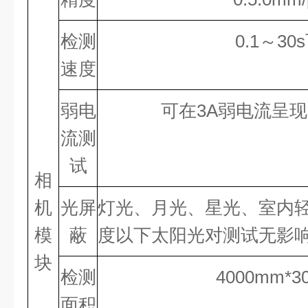
检测
0.1
～
30
速度
弱电
可在
3
A弱电流呈
流测
试
相
机
光屏
灯光、月光、星光、室内
模
蔽
度以下太阳光对测试无影
块
检测
4000
mm
*3
面积