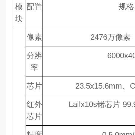
模
配置
规格
块
像素
2476
万像素
分辨
6000x4
率
芯片
23.5
x
15.6
mm、
红外
Lailx
10
s锗芯片
99.
芯片
精度
0.5.0
mm
/