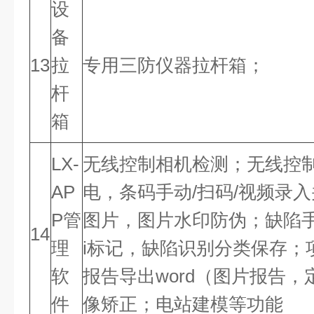
设
备
13
拉
专用三防仪器拉杆箱；
杆
箱
LX-
无线控制相机检测；无线控
AP
电，条码手动/扫码/视频录
P管
图片，图片水印防伪；缺陷
14
理
i标记，缺陷识别分类保存；
软
报告导出word（图片报告
件
像矫正；电站建模等功能