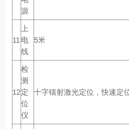
源
上
11
电
5米
线
检
测
12
定
十字镭射激光定位，快速定
位
仪