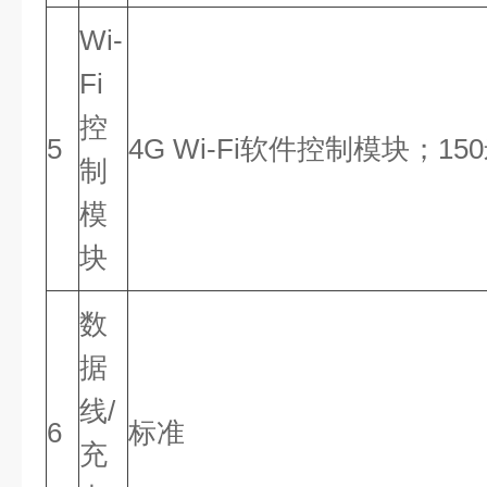
Wi-
Fi
控
5
4G Wi-Fi软件控制模块；1
制
模
块
数
据
线/
6
标准
充