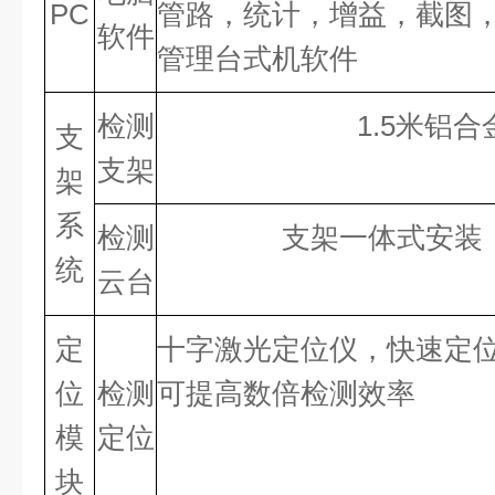
P
C
管路，统计，增益，截图
软件
管理台式机软件
检测
1.5
米铝合
支
支架
架
系
检测
支架一体式安装
统
云台
定
十字激光定位仪，快速定
位
检测
可提高数倍检测效率
模
定位
块