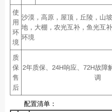
使
沙漠，高原，屋顶，丘陵，山
用
地，大棚，农光互补，鱼光互
环
环境
境
质
保
2
年质保、
24
H响应、
72
H故障
售
调
后
配置清单：