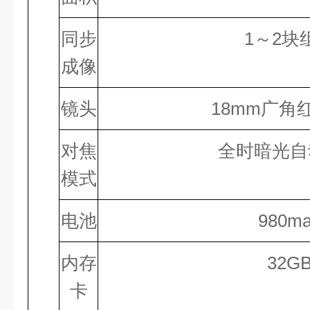
同步
1
～
2
块
成像
镜头
18
mm广角
对焦
全时暗光自
模式
电池
980
ma
内存
32
G
卡