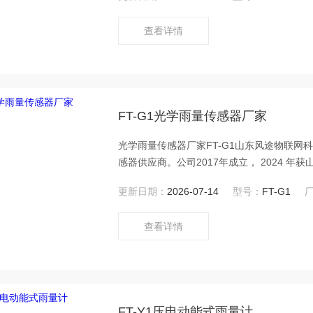
查看详情
FT-G1光学雨量传感器厂家
光学雨量传感器厂家FT-G1山东风途物联
感器供应商。公司2017年成立， 2024 
维护，采用三通道窄带红外探测技术，测量精
更新日期：
2026-07-14
型号：
FT-G1
素气象仪中，适配气象、农业、市政等多领
查看详情
FT-Y1压电动能式雨量计