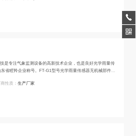
网科技是专注气象监测设备的高新技术企业，也是良好光学雨量传
年获山东省瞪羚企业称号。FT-G1型号光学雨量传感器无机械部件免
度≤±4%，适配野外无人值守场景。该类传感器还常集成于多要
厂商性质：
生产厂家
域。