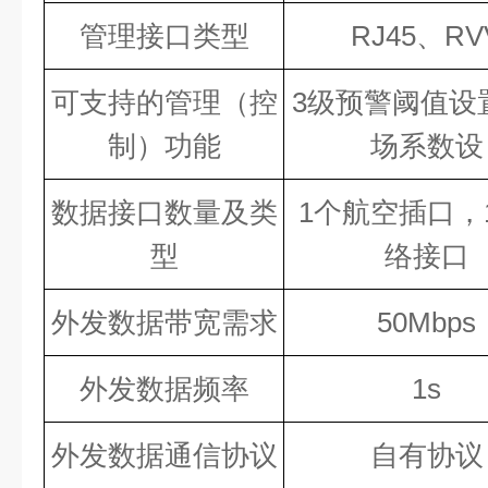
管理接口类型
R
J45
、
R
V
可支持的管理（控
3级预警阈值设
制）功能
场系数设
数据接口数量及类
1个航空插口，
型
络接口
外发数据带宽需求
50M
bps
外发数据频率
1
s
外发数据通信协议
自有协议