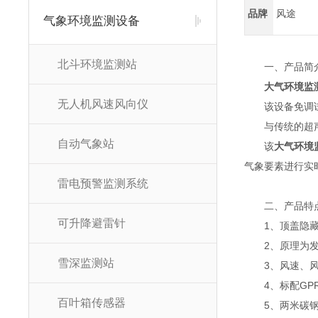
品牌
风途
气象环境监测设备
北斗环境监测站
一、产品简
大气环境监
无人机风速风向仪
该设备免调
与传统的超
自动气象站
该
大气环境
气象要素进行实
雷电预警监测系统
二、产品特
可升降避雷针
1、顶盖隐
2、原理为
雪深监测站
3、风速、风
4、标配GP
百叶箱传感器
5、两米碳