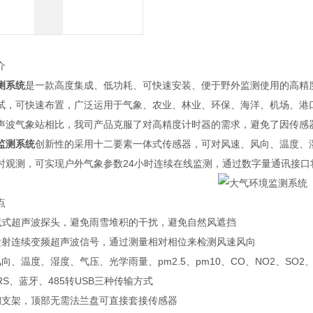
介
测系统
是一款高度集成、低功耗、可快速安装、便于野外监测使用的高精
试，可快速布置，广泛运用于气象、农业、林业、环保、海洋、机场、港
声波气象站相比，我司产品克服了对高精度计时器的需求，避免了因传感
监测系统
创新性的采用十二要素一体式传感器，可对风速、风向、温度、湿度、
时观测，可实现户外气象参数24小时连续在线监测，通过数字量通讯接口
点
藏式超声波探头，避免雨雪堆积的干扰，避免自然风遮挡
发射连续变频超声波信号，通过测量相对相位来检测风速风向
向、温度、湿度、气压、光学雨量、pm2.5、pm10、CO、NO2、SO
RS、蓝牙、485转USB三种传输方式
钢支架，顶部无需法兰盘可直接套接传感器