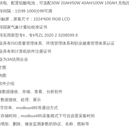
供电、配置铅酸电池，可选配30W 20AH/50W 40AH/100W 100AH
传间隔：1分钟-1000分钟可调
触屏，屏幕尺寸：1024*600 RGB LCD
取得国家气象计量站校准证书
用新型专li，专li号ZL 2020 2 3208599.8
企业具有ISO质量管理体系、环境管理体系和职业健康管理体系认证
企业具有和计算机软件注册证书
业为3A信用企业
寸图
构图
软件介绍
机版数据接收、存储、查看、分析软件
口数据接收、处理、展示
n字符串、modbus485等通信方式
存储时间，modbus485采集模式下可自设置采集时间
助增加、删除、修改监测参数的协议、名称、图标等