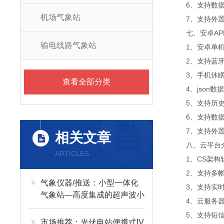
6、支持数
机场气象站
7、支持外置运
七、安卓AP
输电线路气象站
1、安卓单
2、支持蓝
3、手机休
查看全部分类
4、json
5、支持历
6、支持数
7、支持外置运
相关文章
八、云平台
ARTICLES
1、CS架
2、支持多
气象仪器/推送：小型一体化
3、支持实
气象站—高度集成的超声波小
4、云服务
型气象站
5、支持短
市场推荐：光伏电站便携式IV