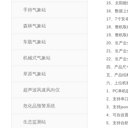
15、太阳能
手持气象站
16、数据上
17、7寸安卓
森林气象站
18、整机
19、整机取得实
车载气象站
20、生产
21、生产
机械式气象站
22、生产企
四、产品尺
草原气象站
五、产品结
六、上位机
超声波风速风向仪
1、PC单
2、支持串
危化品预警系统
3、支持jso
4、可自设置
生态监测站
5、支持自