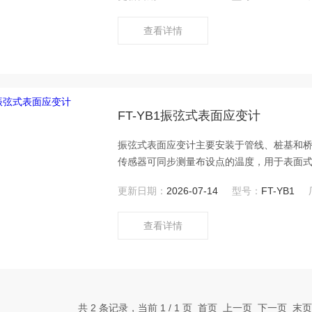
查看详情
FT-YB1振弦式表面应变计
振弦式表面应变计主要安装于管线、桩基和
传感器可同步测量布设点的温度，⽤于表⾯
更新日期：
2026-07-14
型号：
FT-YB1
查看详情
共 2 条记录，当前 1 / 1 页 首页 上一页 下一页 末