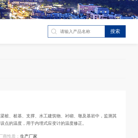
的梁桩、桩基、⽀撑、⽔⼯建筑物、衬砌、墩及基岩中，监测其
布设点的温度，⽤于内埋式应变计的温度修正。
厂商性质：
生产厂家