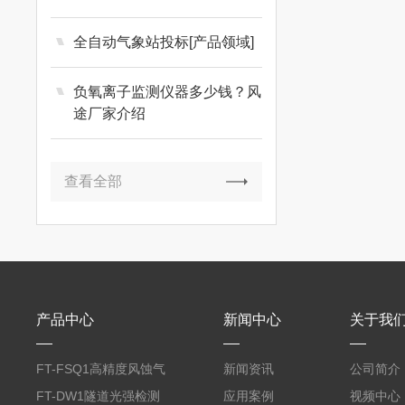
+发+货
全自动气象站投标[产品领域]
负氧离子监测仪器多少钱？风
途厂家介绍
查看全部
产品中心
新闻中心
关于我
FT-FSQ1高精度风蚀气
新闻资讯
公司简介
象站
FT-DW1隧道光强检测
应用案例
视频中心