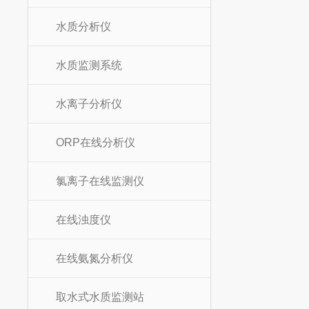
水质分析仪
水质监测系统
水离子分析仪
ORP在线分析仪
氯离子在线监测仪
在线浊度仪
在线氨氮分析仪
取水式水质监测站