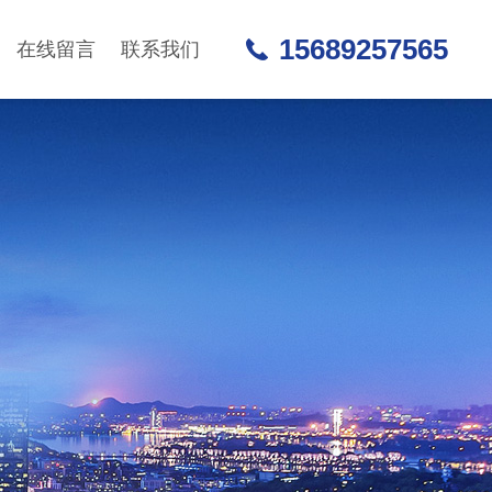
15689257565
在线留言
联系我们