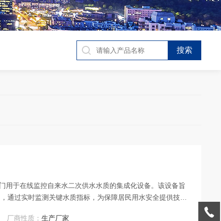
种专门用于在线监控自来水二次供水水质的集成化设备。该设备旨
题，通过实时监测关键水质指标，为保障居民用水安全提供技
厂商性质：
生产厂家