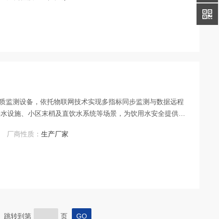
水水质监测设备，依托物联网技术实现多指标同步监测与数据远程
供水设施、小区末梢及直饮水系统等场景，为饮用水安全提供稳
厂商性质：
生产厂家
页 跳转到第
页